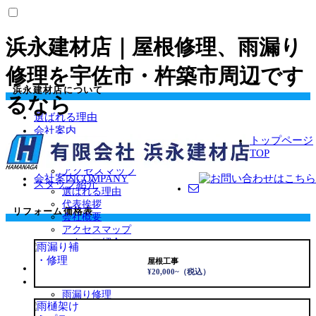
浜永建材店｜屋根修理、雨漏り
修理を宇佐市・杵築市周辺です
浜永建材店について
るなら
選ばれる理由
会社案内
トップページ
代表挨拶
TOP
会社概要
アクセスマップ
会社案内
COMPANY
スタッフ紹介
選ばれる理由
代表挨拶
リフォーム価格表
会社概要
アクセスマップ
スタッフ紹介
お客様の声
VOICE
屋根工事
雨漏り・屋根無料診断
Rain Leak
¥20,000~
（税込）
施工事例
WORKS
サ
雨漏り修理
ブ
屋根葺き替え・カバー工法
メ