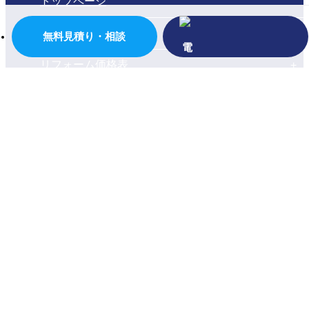
トップページ
会社案内
無料見積り・相談
リフォーム価格表
施工事例
お客様の声
イベント・チラシ情報
現場ブログ
よくあるご質問
お問い合わせ