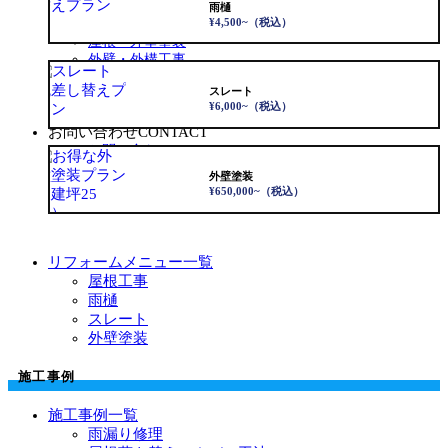
屋根修理・修繕
雨樋
ニ
¥4,500~
（税込）
防水工事
ュ
屋根・外壁塗装
ー
外壁・外構工事
を
内装リフォーム
展
スレート
水まわり
開
¥6,000~
（税込）
その他
お問い合わせ
CONTACT
お問い合わせ
無料お見積もり
外壁塗装
¥650,000~
（税込）
リフォームメニュー一覧
屋根工事
雨樋
スレート
外壁塗装
施工事例
施工事例一覧
雨漏り修理