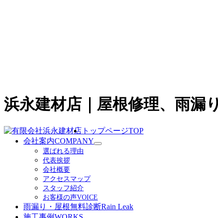
浜永建材店｜屋根修理、雨漏
トップページ
TOP
会社案内
COMPANY
サ
選ばれる理由
ブ
代表挨拶
メ
会社概要
ニ
アクセスマップ
ュ
スタッフ紹介
ー
お客様の声
VOICE
を
雨漏り・屋根無料診断
Rain Leak
展
施工事例
WORKS
開