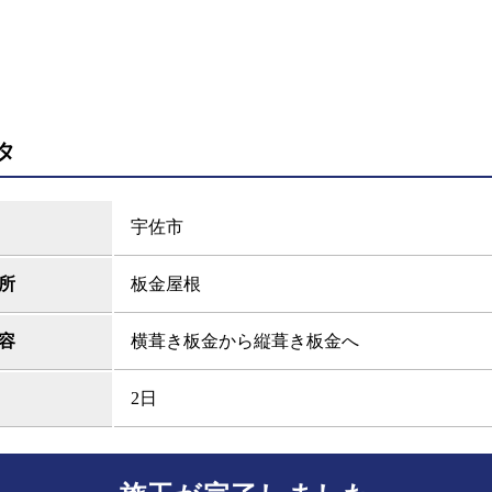
タ
宇佐市
所
板金屋根
容
横葺き板金から縦葺き板金へ
2日