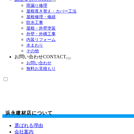
サ
雨漏り修理
ブ
屋根葺き替え・カバー工法
メ
屋根修理・修繕
ニ
防水工事
ュ
屋根・外壁塗装
ー
外壁・外構工事
を
内装リフォーム
展
水まわり
開
その他
お問い合わせ
CONTACT
サ
お問い合わせ
ブ
無料お見積もり
メ
ニ
ュ
ー
を
展
開
浜永建材店について
選ばれる理由
会社案内