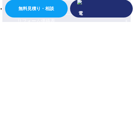
会社案内
無料見積り・相談
リフォーム価格表
施工事例
お客様の声
イベント・チラシ情報
現場ブログ
よくあるご質問
お問い合わせ
〒872-0001
大分県
宇佐市
大字長洲554-1