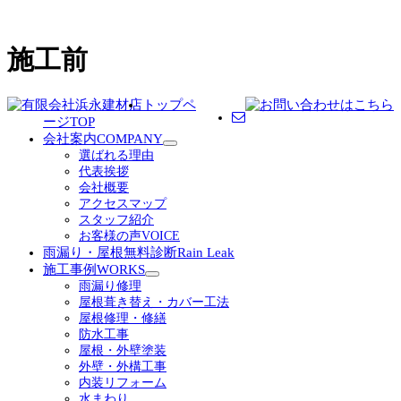
施工前
トップペ
ージ
TOP
会社案内
COMPANY
サ
選ばれる理由
ブ
代表挨拶
メ
会社概要
ニ
アクセスマップ
ュ
スタッフ紹介
ー
お客様の声
VOICE
を
雨漏り・屋根無料診断
Rain Leak
展
施工事例
WORKS
開
サ
雨漏り修理
ブ
屋根葺き替え・カバー工法
メ
屋根修理・修繕
ニ
防水工事
ュ
屋根・外壁塗装
ー
外壁・外構工事
を
内装リフォーム
展
水まわり