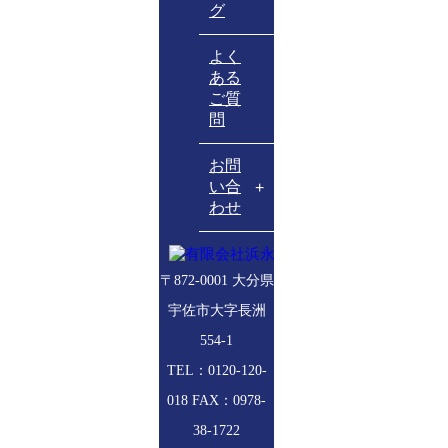
グ
よく
ある
ご質
問
お問
い合
わせ
〒872-0001
大分県
宇佐市
大字長洲
554-1
TEL：0120-120-
018 FAX：0978-
38-1722