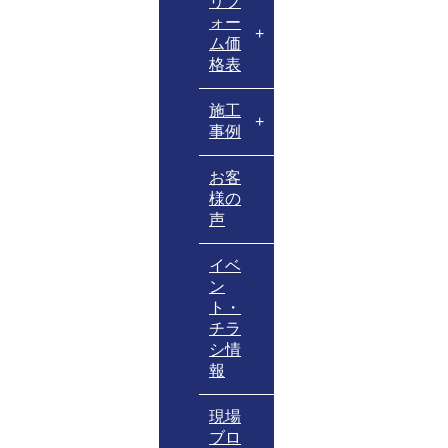
リフ
ォー
ム価
格表
施工
事例
お客
様の
声
イベ
ン
ト・
チラ
シ情
報
現場
ブロ