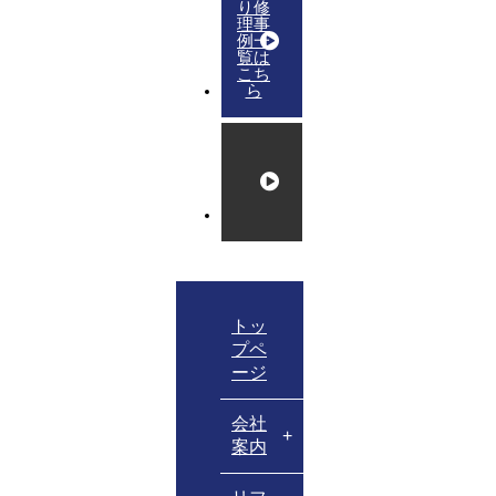
り修
理事
例一
覧は
こち
ら
トッ
プペ
ージ
会社
案内