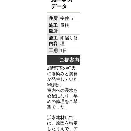
データ
住所
宇佐市
施工
屋根
箇所
施工
雨漏り修
内容
理
工期
1日
ご提案内容
2階窓下の軒天
に雨染みと腐食
が発生していた
M様邸。
室内への浸水も
心配になり、早
めの修理をご希
望でした。
浜永建材店で
は、原因を特定
したうえで、ア