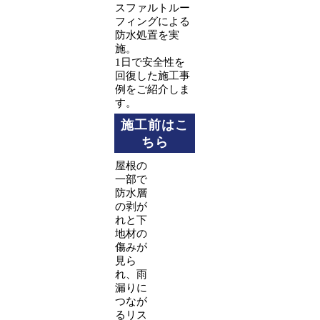
スファルトルー
フィングによる
防水処置を実
施。
1日で安全性を
回復した施工事
例をご紹介しま
す。
施工前はこ
ちら
屋根の
一部で
防水層
の剥が
れと下
地材の
傷みが
見ら
れ、雨
漏りに
つなが
るリス