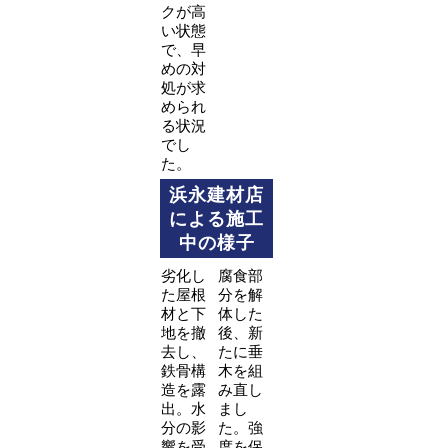
クが高
い状態
で、早
めの対
処が求
められ
る状況
でし
た。
浜永建材店
による施工
中の様子
劣化し
腐食部
た屋根
分を解
材と下
体した
地を撤
後、新
去し、
たに垂
鉄骨構
木を組
造を露
み直し
出。水
まし
分の影
た。強
響を受
度を保