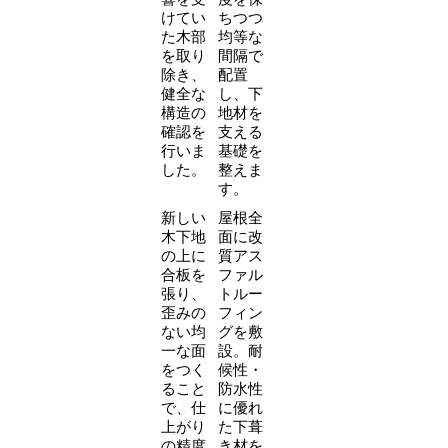
けてい
ちつつ
た木部
均等な
を取り
間隔で
除き、
配置
健全な
し、下
構造の
地材を
確認を
支える
行いま
基礎を
した。
整えま
す。
新しい
屋根全
木下地
面に改
の上に
質アス
合板を
ファル
張り、
トルー
歪みの
フィン
ない均
グを敷
一な面
設。耐
をつく
候性・
ること
防水性
で、仕
に優れ
上がり
た下葺
の精度
き材を