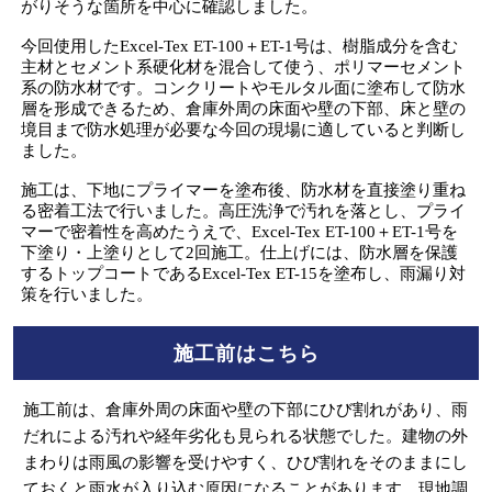
がりそうな箇所を中心に確認しました。
今回使用したExcel-Tex ET-100＋ET-1号は、樹脂成分を含む
主材とセメント系硬化材を混合して使う、ポリマーセメント
系の防水材です。コンクリートやモルタル面に塗布して防水
層を形成できるため、倉庫外周の床面や壁の下部、床と壁の
境目まで防水処理が必要な今回の現場に適していると判断し
ました。
施工は、下地にプライマーを塗布後、防水材を直接塗り重ね
る密着工法で行いました。高圧洗浄で汚れを落とし、プライ
マーで密着性を高めたうえで、Excel-Tex ET-100＋ET-1号を
下塗り・上塗りとして2回施工。仕上げには、防水層を保護
するトップコートであるExcel-Tex ET-15を塗布し、雨漏り対
策を行いました。
施工前はこちら
施工前は、倉庫外周の床面や壁の下部にひび割れがあり、雨
だれによる汚れや経年劣化も見られる状態でした。建物の外
まわりは雨風の影響を受けやすく、ひび割れをそのままにし
ておくと雨水が入り込む原因になることがあります。現地調