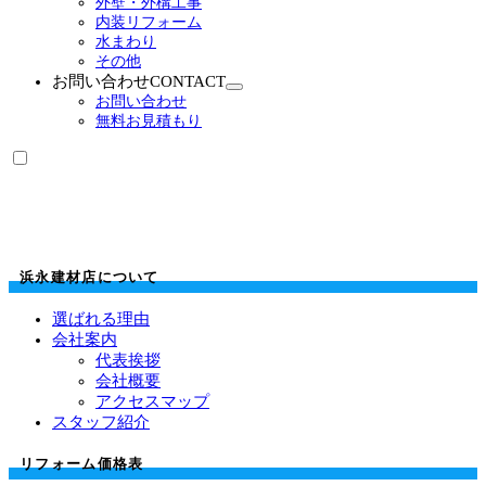
外壁・外構工事
を
内装リフォーム
展
水まわり
開
その他
お問い合わせ
CONTACT
サ
お問い合わせ
ブ
無料お見積もり
メ
ニ
ュ
ー
を
展
開
浜永建材店について
選ばれる理由
会社案内
代表挨拶
会社概要
アクセスマップ
スタッフ紹介
リフォーム価格表