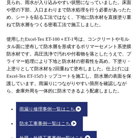
見られ、雨水が入り込みやすい状態になっていました。床面
や壁の下部、入口まわりまで防水処理を行う必要があったた
め、シートを貼る工法ではなく、下地に防水材を直接塗り重
ねて防水層をつくる密着工法で施工しました。
使用したExcel-Tex ET-100＋ET-1号は、コンクリートやモル
タル面に塗布して防水層を形成するポリマーセメント系塗膜
防水材です。高圧洗浄で汚れや付着物を落としたうえで、プ
ライマー処理により下地と防水材の密着性を高め、下塗り・
上塗りとして防水材を2回重ねて塗布しました。仕上げには
Excel-Tex ET-15のトップコートを施工し、防水層の表面を保
護しています。雨漏りにつながりやすい箇所を確認しなが
ら、倉庫外周を一体的に防水できるよう配慮しました。
雨漏り修理事例一覧はこちら
防水工事事例一覧はこちら
外壁・外構工事事例一覧はこちら