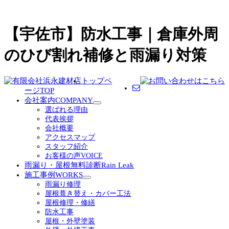
【宇佐市】防水工事｜倉庫外周
のひび割れ補修と雨漏り対策
トップペ
ージ
TOP
会社案内
COMPANY
サ
選ばれる理由
ブ
代表挨拶
メ
会社概要
ニ
アクセスマップ
ュ
スタッフ紹介
ー
お客様の声
VOICE
を
雨漏り・屋根無料診断
Rain Leak
展
施工事例
WORKS
開
サ
雨漏り修理
ブ
屋根葺き替え・カバー工法
メ
屋根修理・修繕
ニ
防水工事
ュ
屋根・外壁塗装
ー