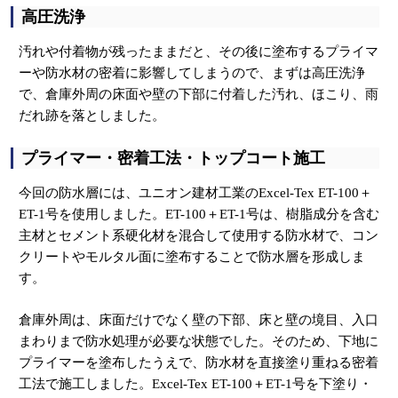
高圧洗浄
汚れや付着物が残ったままだと、その後に塗布するプライマ
ーや防水材の密着に影響してしまうので、まずは高圧洗浄
で、倉庫外周の床面や壁の下部に付着した汚れ、ほこり、雨
だれ跡を落としました。
プライマー・密着工法・トップコート施工
今回の防水層には、ユニオン建材工業のExcel-Tex ET-100＋
ET-1号を使用しました。ET-100＋ET-1号は、樹脂成分を含む
主材とセメント系硬化材を混合して使用する防水材で、コン
クリートやモルタル面に塗布することで防水層を形成しま
す。
倉庫外周は、床面だけでなく壁の下部、床と壁の境目、入口
まわりまで防水処理が必要な状態でした。そのため、下地に
プライマーを塗布したうえで、防水材を直接塗り重ねる密着
工法で施工しました。Excel-Tex ET-100＋ET-1号を下塗り・