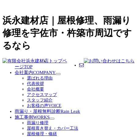
浜永建材店｜屋根修理、雨漏り
修理を宇佐市・杵築市周辺です
るなら
トップペ
ージ
TOP
会社案内
COMPANY
サ
選ばれる理由
ブ
代表挨拶
メ
会社概要
ニ
アクセスマップ
ュ
スタッフ紹介
ー
お客様の声
VOICE
を
雨漏り・屋根無料診断
Rain Leak
展
施工事例
WORKS
開
サ
雨漏り修理
ブ
屋根葺き替え・カバー工法
メ
屋根修理・修繕