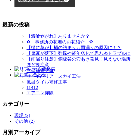
最新の投稿
【漆喰剥がれ】ありませんか？
✿ 事務所の花壇のお花紹介 ✿
【樋に草が】樋の詰まりも雨漏りの原因に！？
【鬼瓦が落下】強風や経年劣化で思わぬトラブルに
【雨漏り注意】銅板谷の穴あき発見！見えない場所
ほど要注意
白壁補修工事
サーモバリア スカイ工法
風呂タイル補修工事
11412
エアコン掃除
カテゴリー
現場 (2)
その他 (2)
月別アーカイブ