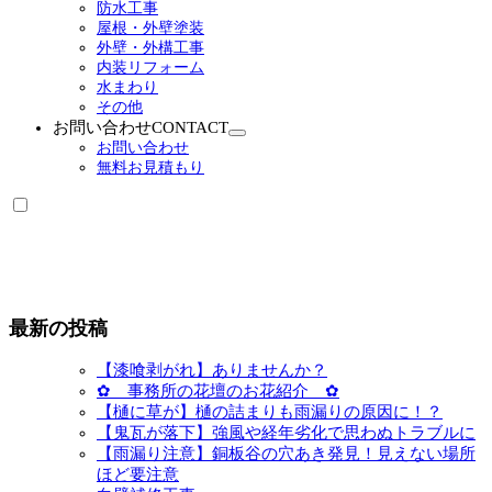
ニ
防水工事
ュ
屋根・外壁塗装
ー
外壁・外構工事
を
内装リフォーム
展
水まわり
開
その他
お問い合わせ
CONTACT
サ
お問い合わせ
ブ
無料お見積もり
メ
ニ
ュ
ー
を
展
開
最新の投稿
【漆喰剥がれ】ありませんか？
✿ 事務所の花壇のお花紹介 ✿
【樋に草が】樋の詰まりも雨漏りの原因に！？
【鬼瓦が落下】強風や経年劣化で思わぬトラブルに
【雨漏り注意】銅板谷の穴あき発見！見えない場所
ほど要注意