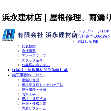
浜永建材店｜屋根修理、雨漏
トップページ
TOP
会社案内
COMPAN
選ばれる理由
代表挨拶
会社概要
アクセスマップ
スタッフ紹介
お客様の声
VOICE
雨漏り・屋根無料診断
Rain Leak
施工事例
WORKS
サ
雨漏り修理
ブ
屋根葺き替え・カバー工法
メ
屋根修理・修繕
ニ
防水工事
ュ
屋根・外壁塗装
ー
外壁・外構工事
を
内装リフォーム
展