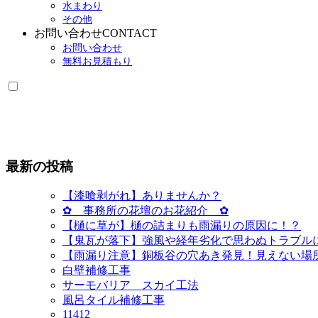
水まわり
開
その他
お問い合わせ
CONTACT
お問い合わせ
無料お見積もり
最新の投稿
【漆喰剥がれ】ありませんか？
✿ 事務所の花壇のお花紹介 ✿
【樋に草が】樋の詰まりも雨漏りの原因に！？
【鬼瓦が落下】強風や経年劣化で思わぬトラブル
【雨漏り注意】銅板谷の穴あき発見！見えない場
白壁補修工事
サーモバリア スカイ工法
風呂タイル補修工事
11412